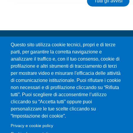
Tutti gli avvisi
Questo sito utilizza cookie tecnici, propri e di terze
parti, per garantire la corretta navigazione e
analizzare il traffico e, con il tuo consenso, cookie di
profilazione e altri strumenti di tracciamento di terzi
per mostrare video e misurare l'efficacia delle attività
Università degli Studi di Messina
di comunicazione istituzionale. Puoi rifiutare i cookie
Piazza Pugliatti, 1 - 98122 Messina
non necessari e di profilazione cliccando su “Rifiuta
Cod. Fiscale 80004070837
tutti”. Puoi scegliere di acconsentirne l’utilizzo
P.IVA 00724160833
cliccando su “Accetta tutti” oppure puoi
Centralino: 090 676 1
personalizzare le tue scelte cliccando su
MENÙ SOCIAL
“Impostazione dei cookie”.
Privacy e cookie policy